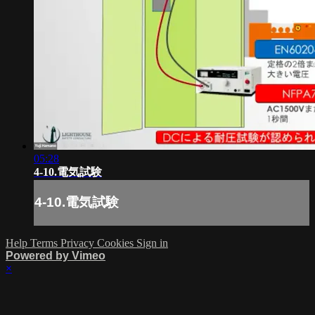
05:28
4-10.電気試験
4-10.電気試験
Help
Terms
Privacy
Cookies
Sign in
Powered by Vimeo
×