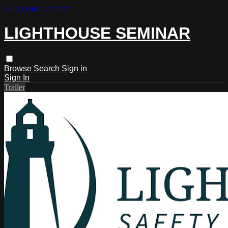
Skip to main content
LIGHTHOUSE SEMINAR
Browse
Search
Sign in
Sign In
Trailer