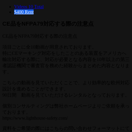
Videos
10 Total
$400
Rent
CE品をNFPA79対応する際の注意点
CE品をNFPA79対応する際の注意点
項目ごとに全10動画が用意されております。
特にCEマーキング対応をしたことのある装置をアメリカへ
輸出対応する際に、対応が必要となる内容を10年以上の第三
者認証機関で審査官を務めた経験からまとめた内容となりま
す。
こちらの動画を見ていただくことで、より効率的な欧州対応
設計を進めることができます。
90日間 動画を見ていただけるレンタルとなっております。
個別コンサルティングは弊社ホームページよりご依頼を承っ
ております。
https://www.lighthouse-safety.com/
資料をご希望の際にはこちらの問い合わせフォーマットにて