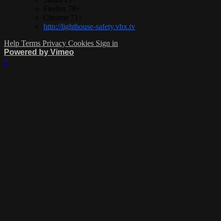
Firefox 78+
Chrome 71+
http://lighthouse-safety.vhx.tv
Help
Terms
Privacy
Cookies
Sign in
Powered by Vimeo
×