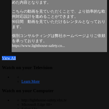
めた内容となります。
こちらの動画を見ていただくことで、より効率的な欧
州対応設計を進めることができます。
90日間 動画を見ていただけるレンタルとなっており
ます。
個別コンサルティングは弊社ホームページよりご依頼
を承っております。
https://www.lighthouse-safety.co...
View All
Watch on your
Television
Learn More
Watch on your
Computer
http://lighthouse-safety.vhx.tv
Microsoft Edge 88+
Safari 13+